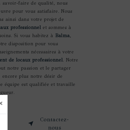
 savoir-faire de qualité, nous
euvre pour vous satisfaire. Nous
 ainsi dans votre projet de
aux professionnel
et sommes à
soins. Si vous habitez à
Balma
,
re disposition pour vous
nseignements nécessaires à votre
nt de locaux professionnel
. Notre
out notre passion et le partager
 encore plus notre désir de
e équipe est qualifiée et travaille
igueur.
×
oir
Contactez-
s
nous