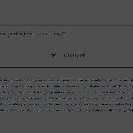
ons particulières ci-dessous **
Envoyer
fins de vous contacter et sont enregistrées dans un fichier informatisé. Elles sont d
 seront communiquées aux seuls destinataires suivants: L'Atelier De Manel 18 rue Pi
, de portabilité, de limitation, d’opposition, de retrait de votre consentement à tout 
nées post-mortem. Vous pouvez exercer ces droits par voie postale à l'adresse 18 rue
icatif d'identité pourra vous être demandé. Nous conservons vos données pendant la p
entieux. Vous avez le droit de vous inscrire sur la liste d'opposition au démarchage t