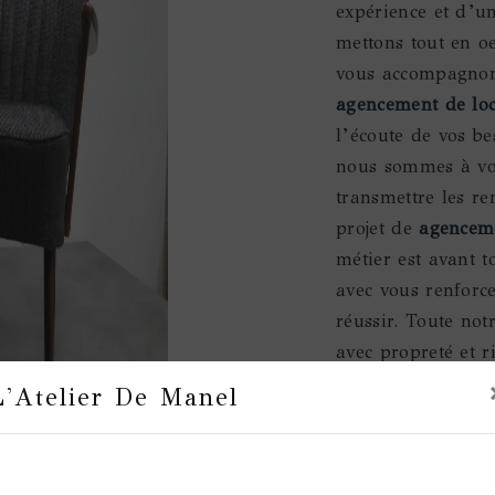
expérience et d’un
mettons tout en o
vous accompagnons
agencement de loc
l’écoute de vos be
nous sommes à vot
transmettre les re
projet de
agenceme
métier est avant t
avec vous renforce
réussir. Toute notr
avec propreté et r
L'Atelier De Manel
En sav
Prochainement
plu