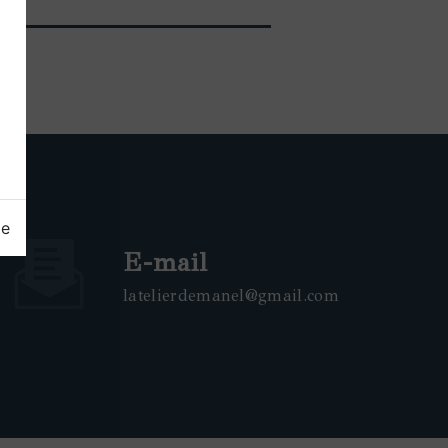
ge
E-mail
latelierdemanel@gmail.com