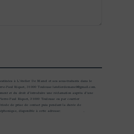
estinées à L'Atelier De Manel et ses sous-traitants dans le
erre-Paul Riquet, 31000 Toulouse latelierdemanel@gmail.com.
moment et du droit d’introduire une réclamation auprès d’une
 Pierre-Paul Riquet, 31000 Toulouse ou par courrier
ériode de prise de contact puis pendant la durée de
éléphonique, disponible à cette adresse:
Bloctel.gouv.fr
.