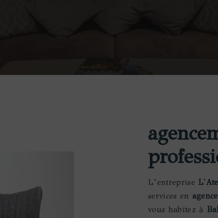
agencem
profess
L’entreprise
L'At
services en
agence
vous habitez à
Ba