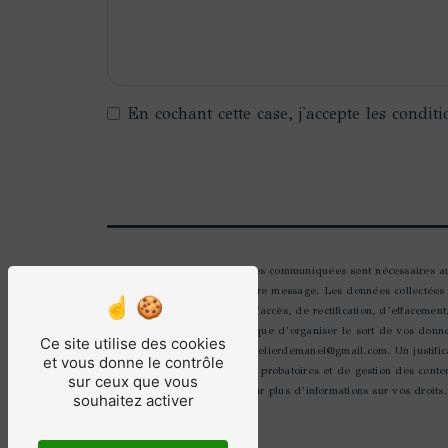
En cochant cette case, j'accepte les conditi
** Les données personnelles communiquées sont nécessaires aux 
seul but de répondre à votre message. Les données collectées
Vous disposez de droits d’accès, de rectification, d’effacement
autorité de contrôle, ainsi que d’organiser le sort de vos don
Ce site utilise des cookies
électronique à l'adresse latelierdemanel@gmail.com. Un justif
et vous donne le contrôle
prescription légale aux fins probatoires et de gestion des cont
sur ceux que vous
Consultez le site cnil.fr pour plus d’informations sur vos droits.
souhaitez activer