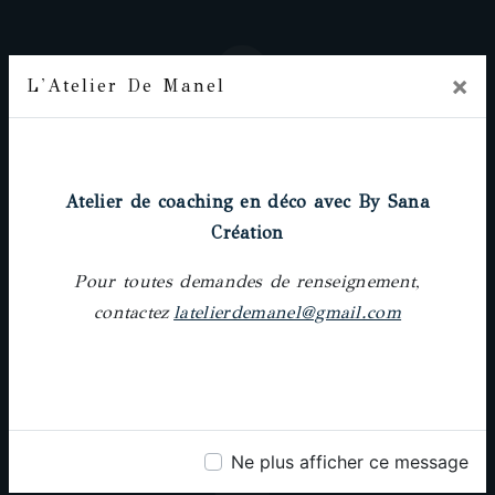
×
L'Atelier De Manel
Adresse
Prochainement
18 rue Pierre-Paul Riquet, 31000 Toulouse
Atelier de coaching en déco avec By Sana
Création
Pour toutes demandes de renseignement,
contactez
latelierdemanel@gmail.com
Téléphone
05 61 62 64 25
Ne plus afficher ce message