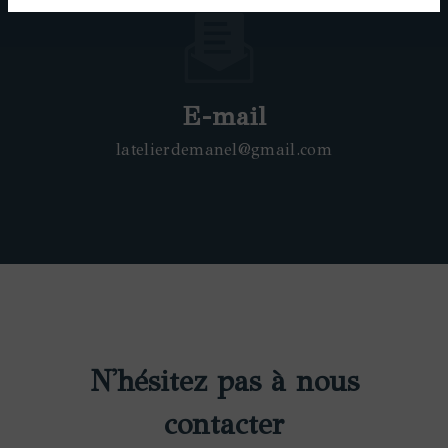
E-mail
latelierdemanel@gmail.com
N'hésitez pas à nous
contacter