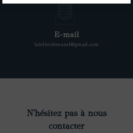
E-mail
latelierdemanel@gmail.com
N'hésitez pas à nous
contacter