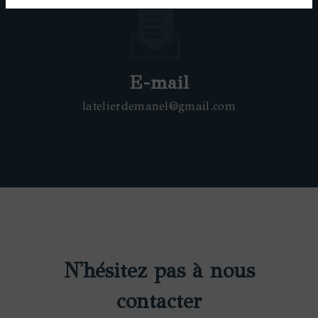
E-mail
latelierdemanel@gmail.com
N'hésitez pas à nous
contacter