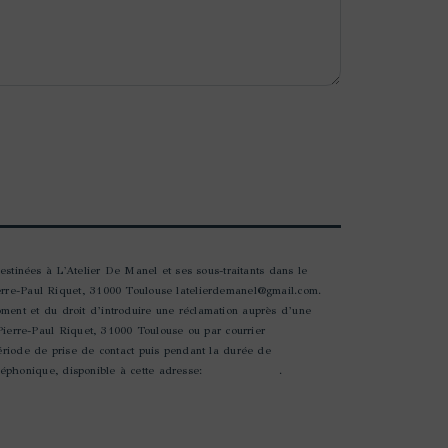
estinées à L'Atelier De Manel et ses sous-traitants dans le
erre-Paul Riquet, 31000 Toulouse latelierdemanel@gmail.com.
moment et du droit d’introduire une réclamation auprès d’une
 Pierre-Paul Riquet, 31000 Toulouse ou par courrier
ériode de prise de contact puis pendant la durée de
éléphonique, disponible à cette adresse:
Bloctel.gouv.fr
.