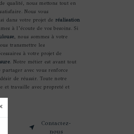
de qualité, nous mettons tout en
satisfaire. Nous vous
i dans votre projet de
réalisation
mes à l’écoute de vos besoins. Si
ulouse
, nous sommes à votre
ous transmettre les
essaires à votre projet de
esure
. Notre métier est avant tout
e partager avec vous renforce
désir de réussir. Toute notre
e et travaille avec propreté et
×
oir
Contactez-
s
nous