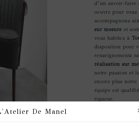
d’un savoir-faire 
oeuvre pour vous 
accompagnons ains
sur mesure
et som
vous habitez à
To
disposition pour v
renseignements néc
réalisation sur m
notre passion et l
encore plus notre 
équipe est qualifié
rigueur.
L'Atelier De Manel
En sav
Prochainement
plu