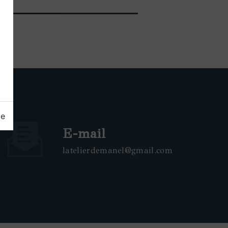
ge
E-mail
latelierdemanel@gmail.com