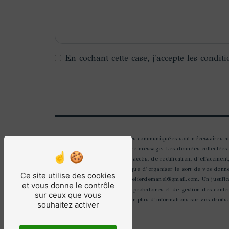
En cochant cette case, j'accepte les conditi
** Les données personnelles communiquées sont nécessaires aux 
seul but de répondre à votre message. Les données collectées
Vous disposez de droits d’accès, de rectification, d’effacement
autorité de contrôle, ainsi que d’organiser le sort de vos don
Ce site utilise des cookies
électronique à l'adresse latelierdemanel@gmail.com. Un justif
et vous donne le contrôle
prescription légale aux fins probatoires et de gestion des cont
sur ceux que vous
Consultez le site cnil.fr pour plus d’informations sur vos droits.
souhaitez activer