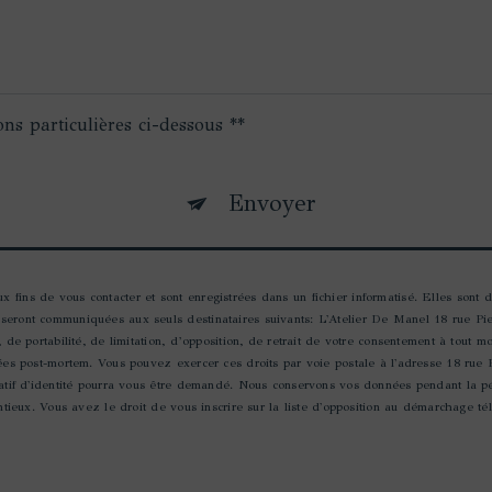
ons particulières ci-dessous **
Envoyer
fins de vous contacter et sont enregistrées dans un fichier informatisé. Elles sont d
 seront communiquées aux seuls destinataires suivants: L'Atelier De Manel 18 rue Pi
, de portabilité, de limitation, d’opposition, de retrait de votre consentement à tout 
nées post-mortem. Vous pouvez exercer ces droits par voie postale à l'adresse 18 rue
icatif d'identité pourra vous être demandé. Nous conservons vos données pendant la p
entieux. Vous avez le droit de vous inscrire sur la liste d'opposition au démarchage t