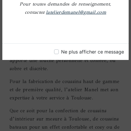
Pour toutes demandes de renseignement,
personnalisables
contactez
latelierdemanel@gmail.com
Carré, rectangulaire ou dans des formes plus
singulières, le coussin d’intérieur est utilisé
pour le confort qu’il apporte dans votre
Ne plus afficher ce message
logement. Il sublime aussi une décoration et
apporte une touche personnelle et colorée, ou
sobre et discrète.
Pour la fabrication de coussins haut de gamme
et de première qualité, l’atelier Manel met son
expertise à votre service à Toulouse.
Que ce soit pour la confection de coussins
d’intérieur sur mesure à Toulouse, de coussins
bateaux pour un effet confortable et cosy ou de