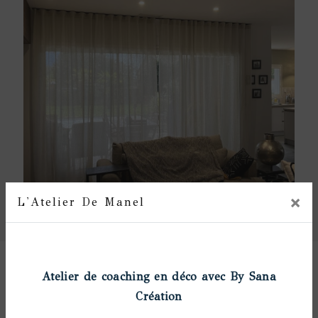
×
L'Atelier De Manel
Prochainement
Atelier de coaching en déco avec By Sana
Coussins sur mesure :
Création
dimensions et formes