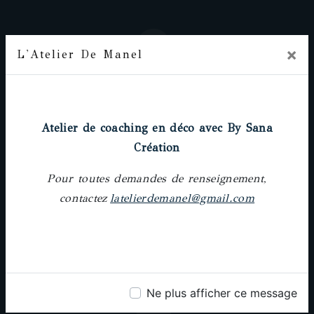
×
L'Atelier De Manel
Adresse
Prochainement
18 rue Pierre-Paul Riquet, 31000 Toulouse
Atelier de coaching en déco avec By Sana
Création
Pour toutes demandes de renseignement,
contactez
latelierdemanel@gmail.com
Téléphone
05 61 62 64 25
Ne plus afficher ce message