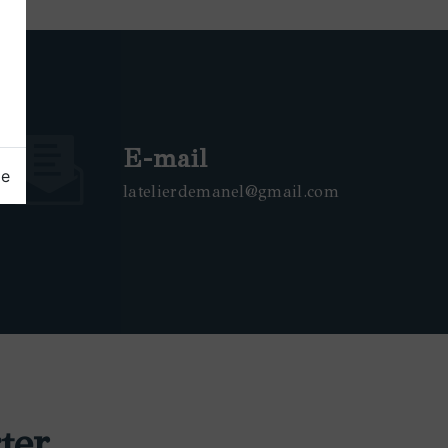
E-mail
ge
latelierdemanel@gmail.com
ter