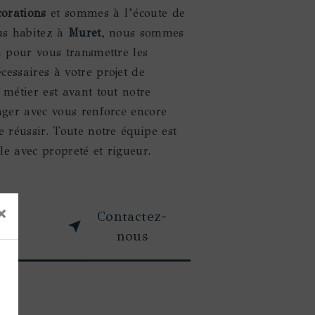
corations
et sommes à l’écoute de
ous habitez à
Muret
, nous sommes
n pour vous transmettre les
essaires à votre projet de
 métier est avant tout notre
ager avec vous renforce encore
e réussir. Toute notre équipe est
lle avec propreté et rigueur.
×
oir
Contactez-
s
nous