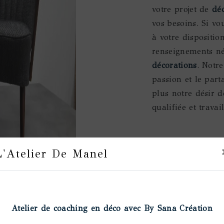
votre projet de
dé
vos besoins. Si v
à votre dispositio
renseignements néc
décorations
. Notre
passion et le part
plus notre désir d
qualifiée et travai
L'Atelier De Manel
En sav
plu
Prochainement
Atelier de coaching en déco avec By Sana Création