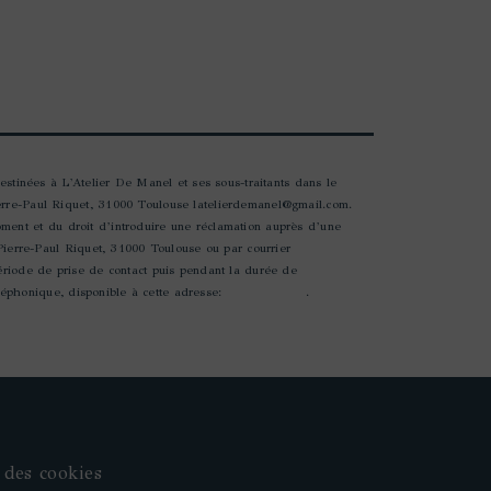
estinées à L'Atelier De Manel et ses sous-traitants dans le
erre-Paul Riquet, 31000 Toulouse latelierdemanel@gmail.com.
moment et du droit d’introduire une réclamation auprès d’une
 Pierre-Paul Riquet, 31000 Toulouse ou par courrier
ériode de prise de contact puis pendant la durée de
éléphonique, disponible à cette adresse:
Bloctel.gouv.fr
.
 des cookies