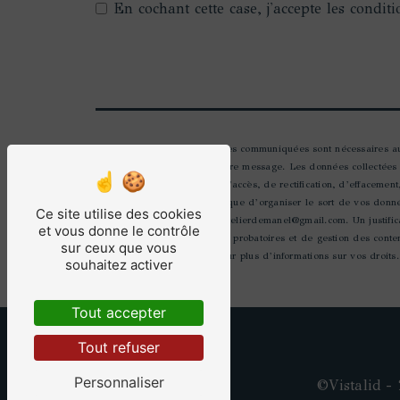
En cochant cette case, j'accepte les conditi
** Les données personnelles communiquées sont nécessaires aux 
seul but de répondre à votre message. Les données collectées
Vous disposez de droits d’accès, de rectification, d’effacement
autorité de contrôle, ainsi que d’organiser le sort de vos don
Ce site utilise des cookies
électronique à l'adresse latelierdemanel@gmail.com. Un justif
et vous donne le contrôle
prescription légale aux fins probatoires et de gestion des cont
sur ceux que vous
Consultez le site cnil.fr pour plus d’informations sur vos droits.
souhaitez activer
Tout accepter
Tout refuser
Personnaliser
©
Vistalid
- 