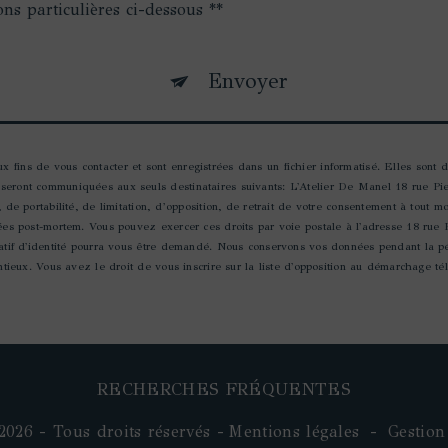
ons particulières ci-dessous **
Envoyer
fins de vous contacter et sont enregistrées dans un fichier informatisé. Elles sont d
 seront communiquées aux seuls destinataires suivants: L'Atelier De Manel 18 rue Pi
, de portabilité, de limitation, d’opposition, de retrait de votre consentement à tout 
nées post-mortem. Vous pouvez exercer ces droits par voie postale à l'adresse 18 rue
icatif d'identité pourra vous être demandé. Nous conservons vos données pendant la p
entieux. Vous avez le droit de vous inscrire sur la liste d'opposition au démarchage t
RECHERCHES FRÉQUENTES
2026 - Tous droits réservés -
Mentions légales
-
Gestion