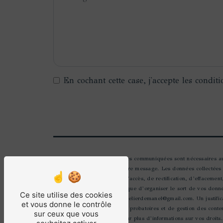
En cochant cette case, j'accepte les conditi
** Les données personnelles communiquées sont nécessaires aux 
seul but de répondre à votre message. Les données collectées
Vous disposez de droits d’accès, de rectification, d’effacement
autorité de contrôle, ainsi que d’organiser le sort de vos don
Ce site utilise des cookies
électronique à l'adresse latelierdemanel@gmail.com. Un justif
et vous donne le contrôle
prescription légale aux fins probatoires et de gestion des cont
sur ceux que vous
Consultez le site cnil.fr pour plus d’informations sur vos droits.