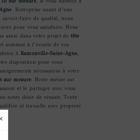
e lit sur mesure
, si vous habitez à
-Agne
. Entreprise usant d’une
 savoir-faire de qualité, nous
euvre pour vous satisfaire. Nous
 ainsi dans votre projet de
tête
t sommes à l’écoute de vos
habitez à
Ramonville-Saint-Agne
,
re disposition pour vous
nseignements nécessaires à votre
lit sur mesure
. Notre métier est
assion et le partager avec vous
us notre désir de réussir. Toute
ualifiée et travaille avec propreté
×