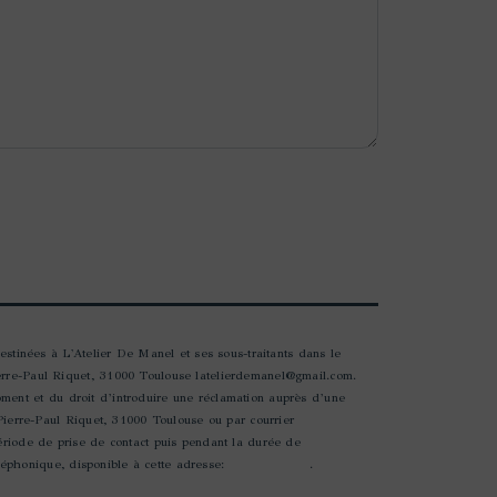
estinées à L'Atelier De Manel et ses sous-traitants dans le
erre-Paul Riquet, 31000 Toulouse latelierdemanel@gmail.com.
moment et du droit d’introduire une réclamation auprès d’une
 Pierre-Paul Riquet, 31000 Toulouse ou par courrier
ériode de prise de contact puis pendant la durée de
éléphonique, disponible à cette adresse:
Bloctel.gouv.fr
.