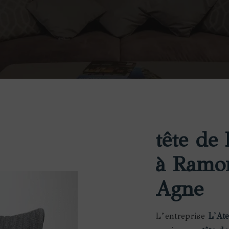
tête de 
à Ramon
Agne
L’entreprise
L'At