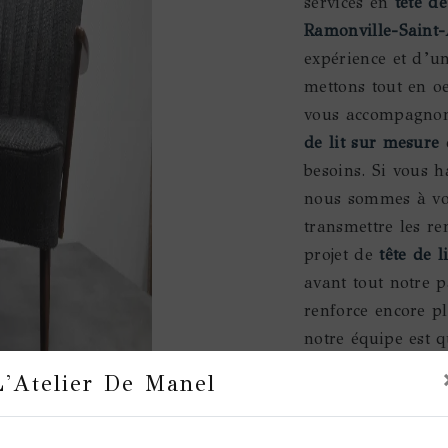
services en
tête d
Ramonville-Saint
expérience et d’un
mettons tout en o
vous accompagnons
de lit sur mesure
e
besoins. Si vous 
nous sommes à vot
transmettre les re
projet de
tête de 
avant tout notre p
renforce encore pl
notre équipe est q
et rigueur.
L'Atelier De Manel