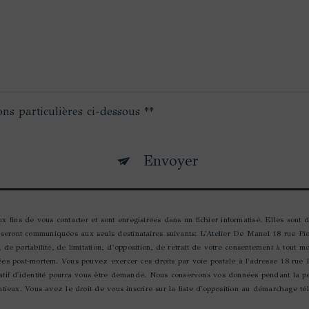
ons particulières ci-dessous **
Envoyer
fins de vous contacter et sont enregistrées dans un fichier informatisé. Elles sont d
 seront communiquées aux seuls destinataires suivants: L'Atelier De Manel 18 rue Pi
, de portabilité, de limitation, d’opposition, de retrait de votre consentement à tout 
nées post-mortem. Vous pouvez exercer ces droits par voie postale à l'adresse 18 rue
icatif d'identité pourra vous être demandé. Nous conservons vos données pendant la p
entieux. Vous avez le droit de vous inscrire sur la liste d'opposition au démarchage t