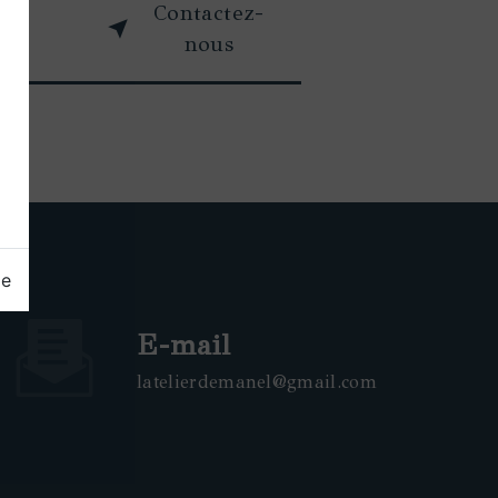
oir
Contactez-
s
nous
ge
E-mail
latelierdemanel@gmail.com