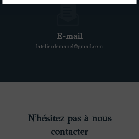
E-mail
latelierdemanel@gmail.com
N'hésitez pas à nous
contacter